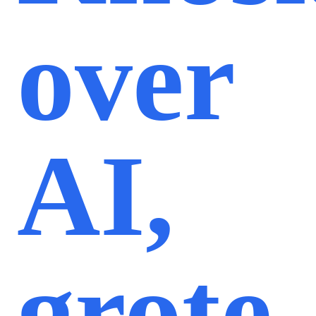
over
AI,
grote