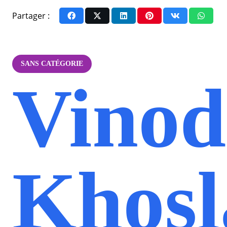
Partager :
SANS CATÉGORIE
Vinod
Khosl