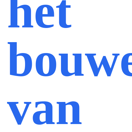
het
bouw
van