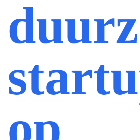
duur
start
op