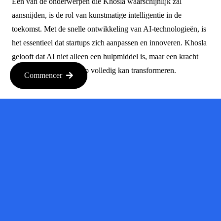
Een van de onderwerpen die Khosla waarschijnlijk zal
aansnijden, is de rol van kunstmatige intelligentie in de
toekomst. Met de snelle ontwikkeling van AI-technologieën, is
het essentieel dat startups zich aanpassen en innoveren. Khosla
gelooft dat AI niet alleen een hulpmiddel is, maar een kracht
die het bedrijfslandschap volledig kan transformeren.
Commencer
Voorbeelden
van
disruptieve