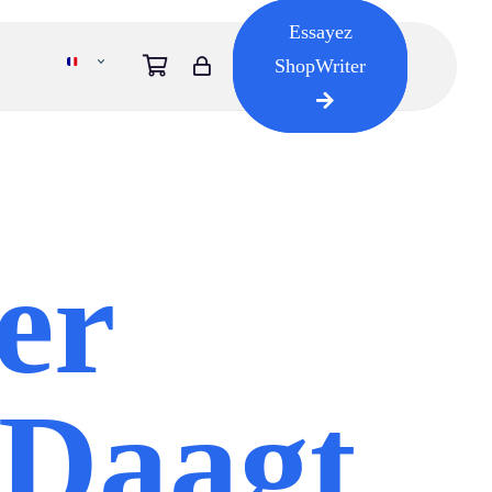
Essayez
ShopWriter
er
 Daagt