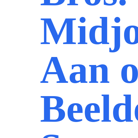
Midj
Aan 
Beeld