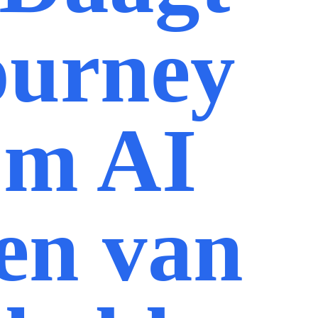
ourney
om AI
en van