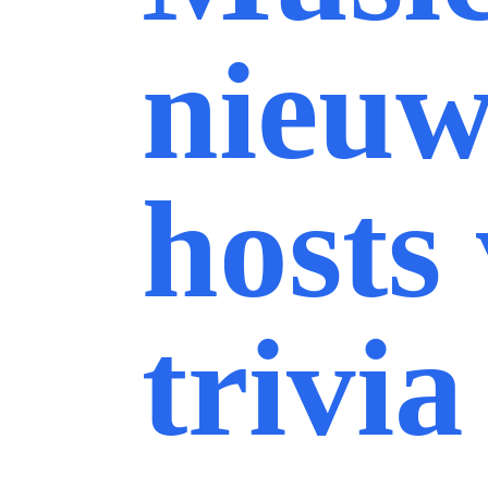
nieuw
hosts
trivia