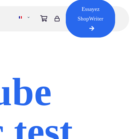
Essayez
ShopWriter
ube
 test