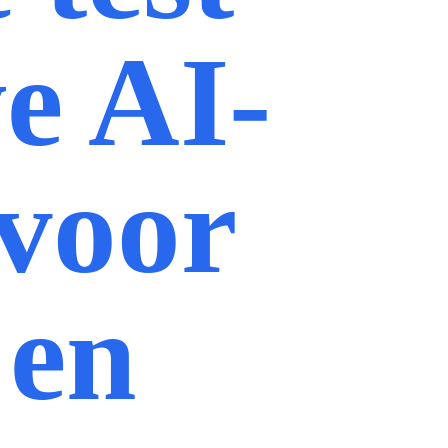
e AI-
 voor
 en