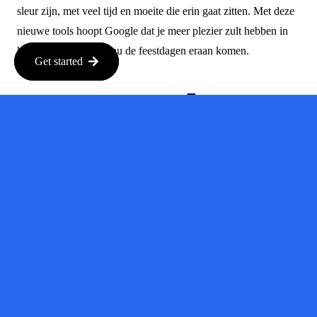
sleur zijn, met veel tijd en moeite die erin gaat zitten. Met deze
nieuwe tools hoopt Google dat je meer plezier zult hebben in
het winkelen, vooral nu de feestdagen eraan komen.
Get started
Wat Betekent
Dit voor Jou?
Voor jou als consument betekent dit dat je meer controle en
gemak hebt tijdens het online winkelen. Of je nu een cadeau
zoekt of iets voor jezelf wilt kopen, deze nieuwe AI-functies
zullen het proces niet alleen sneller maken, maar ook leuker.
Dus, bereid je voor op een stressvrije winkelervaring deze
feestdagen!