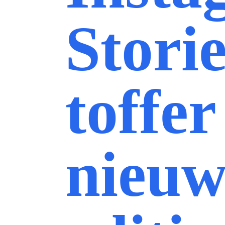
Stori
toffe
nieuw