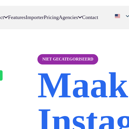
ct
Features
Importer
Pricing
Agencies
Contact
NIET GECATEGORISEERD
Maak 
Insta