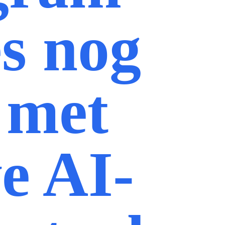
es nog
r met
e AI-