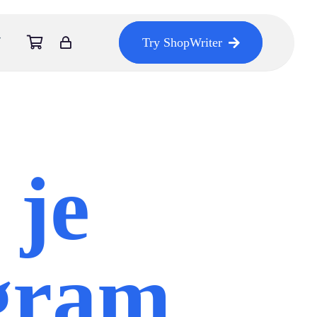
Try ShopWriter
je
gram