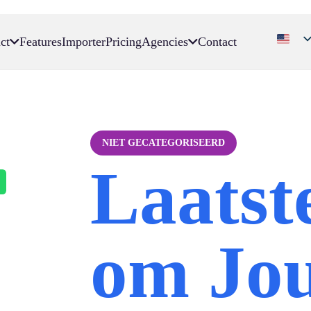
ct
Features
Importer
Pricing
Agencies
Contact
NIET GECATEGORISEERD
Laatst
om Jo