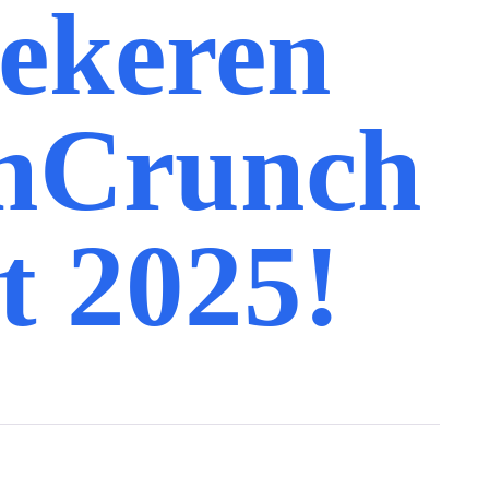
zekeren
chCrunch
t 2025!