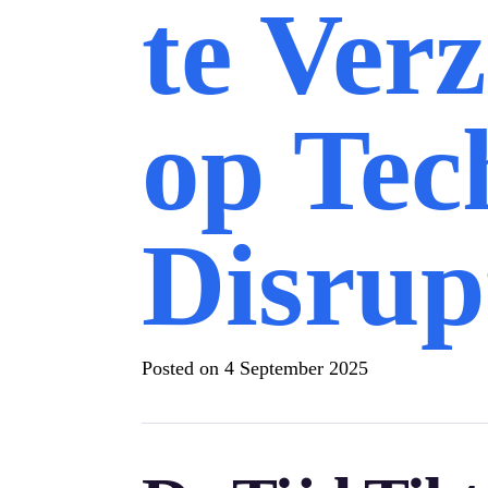
te Ver
op Te
Disrup
Posted on
4 September 2025