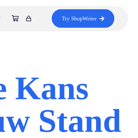
Try ShopWriter
e Kans
uw Stand