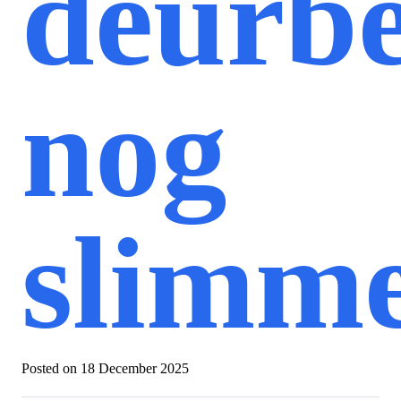
deurbe
nog
slimm
Posted on
18 December 2025