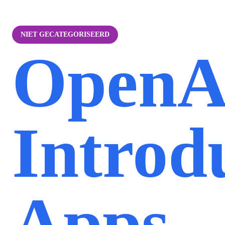
NIET GECATEGORISEERD
OpenA
Introd
Apps