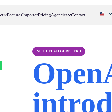
ct
Features
Importer
Pricing
Agencies
Contact
NIET GECATEGORISEERD
Open
intro