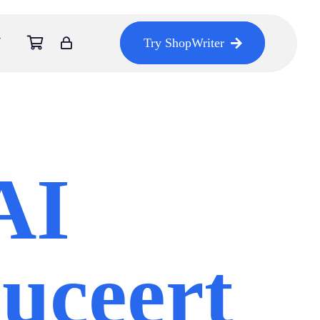
Try ShopWriter
AI
duceert