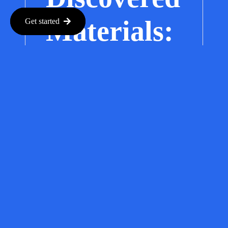
Materials:
Get started
Tackling
the Heat
Challenge
in AI
Chips