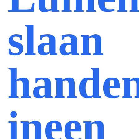
slaan
hande
ineen