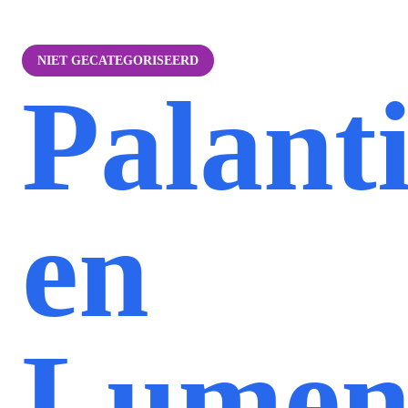
NIET GECATEGORISEERD
Palant
en
Lume