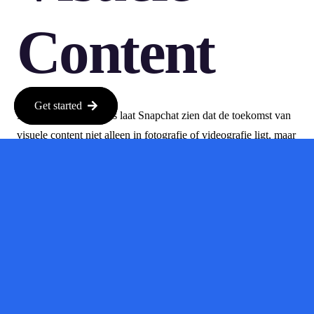
Content
Get started
Met deze nieuwe Lens laat Snapchat zien dat de toekomst van
visuele content niet alleen in fotografie of videografie ligt, maar
ook in de wereld van AI. Het is een spannende tijd voor
contentcreators, en deze functie zou weleens de manier waarop
we afbeeldingen maken en delen kunnen veranderen.
Wat betekent
dit voor jou?