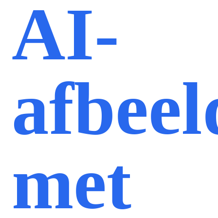
AI-
afbeel
met