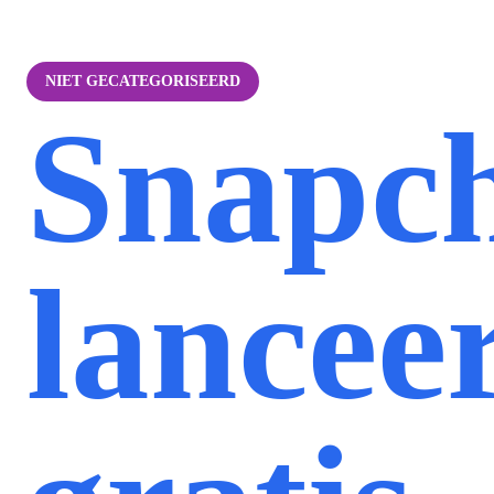
NIET GECATEGORISEERD
Snapc
lancee