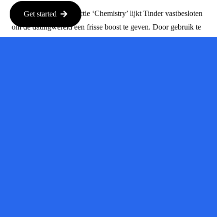
Met de nieuwe AI-functie ‘Chemistry’ lijkt Tinder vastbesloten
Get started
om de datingwereld een frisse boost te geven. Door gebruik te
maken van technologie om gebruikers beter te begrijpen, is het
mogelijk dat Tinder niet alleen zijn daling in betalende
abonnees ombuigt, maar ook de manier waarop mensen daten
revolutioneert.
Ben je benieuwd hoe dit allemaal uitpakt? Blijf op de hoogte
en wie weet vind je binnenkort jouw perfecte match op een
hele nieuwe manier!
Bron
Bron:
techcrunch.com