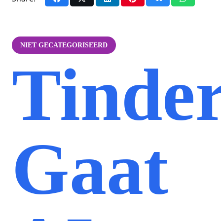
NIET GECATEGORISEERD
Tinde
Gaat