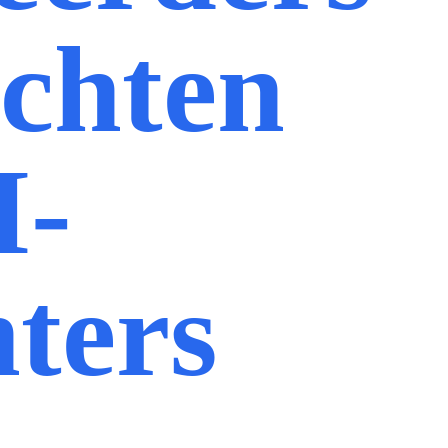
chten
I-
hters