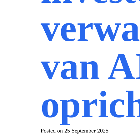
verwa
van A
opric
Posted on
25 September 2025