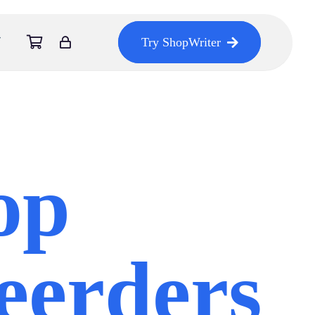
Try ShopWriter
op
teerders