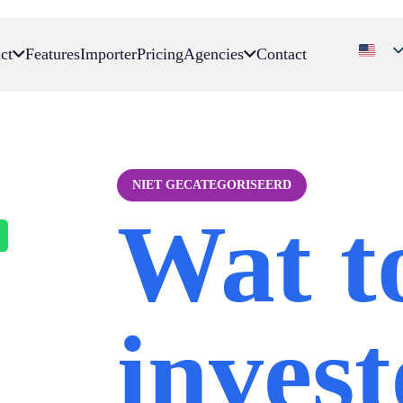
ct
Features
Importer
Pricing
Agencies
Contact
NIET GECATEGORISEERD
Wat t
inves