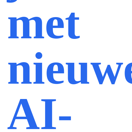
met
nieuw
AI-