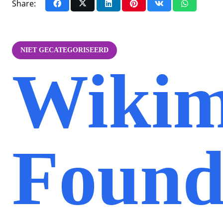
Share:
NIET GECATEGORISEERD
Wikim
Found