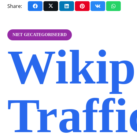
Share:
NIET GECATEGORISEERD
Wikip
Traffi