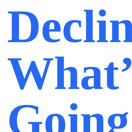
Declin
What’
Going