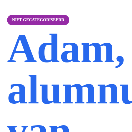
NIET GECATEGORISEERD
Adam,
alumn
van