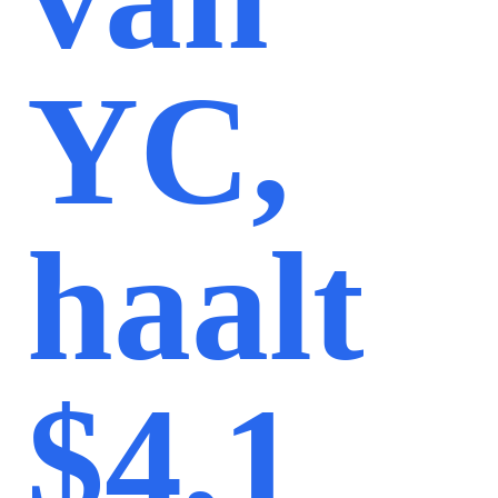
YC,
haalt
$4,1