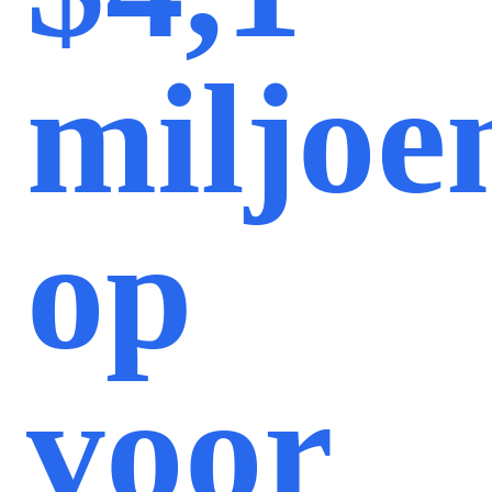
miljoe
op
voor