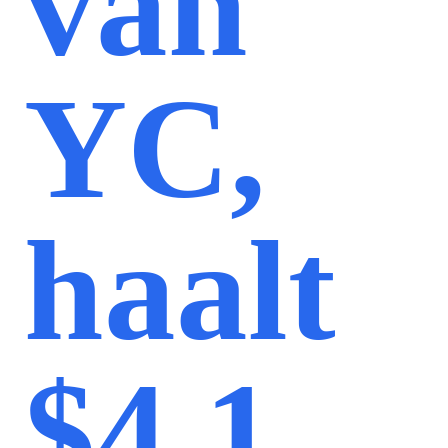
van
YC,
haalt
$4,1