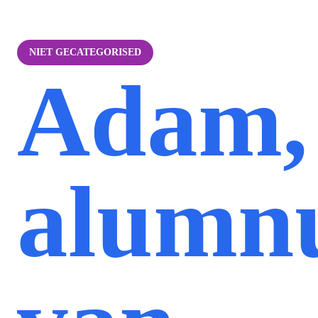
NIET GECATEGORISED
Adam,
alumn