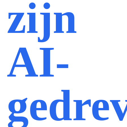
zijn
AI-
gedre