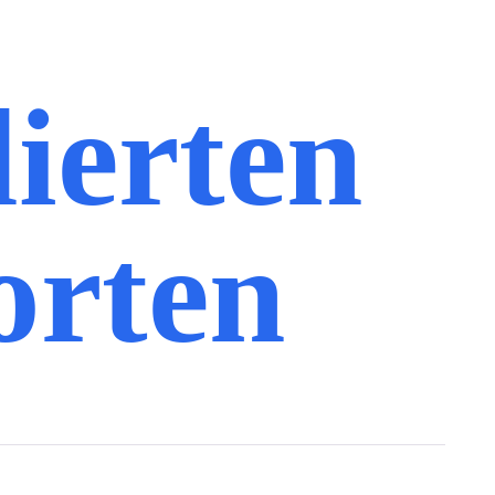
lierten
orten