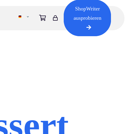
ShopWriter
ausprobieren
e
ssert