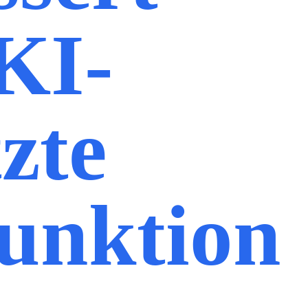
 KI-
zte
unktion