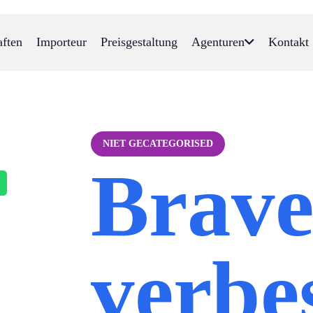
aften
Importeur
Preisgestaltung
Agenturen
Kontakt
NIET GECATEGORISED
Brav
verbe