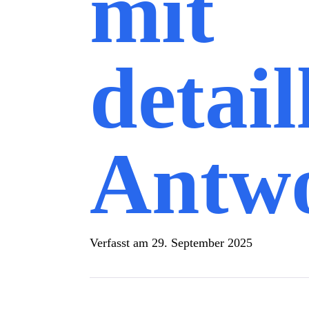
mit
detail
Antw
Verfasst am
29. September 2025