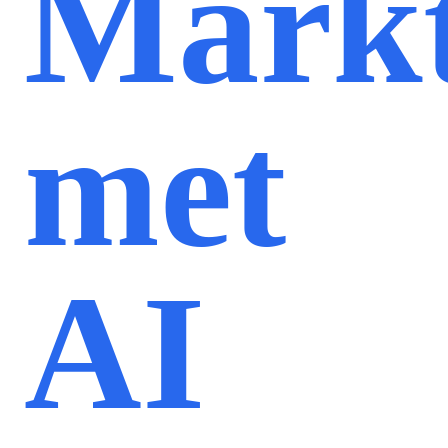
Markt
met
AI