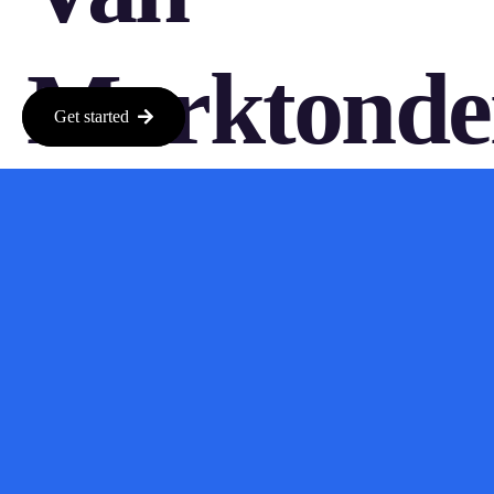
Marktonde
Get started
Met
Cashew
Het lijkt erop dat Cashew Research de manier waarop we naar
marktonderzoek kijken aan het veranderen is. Door AI in te