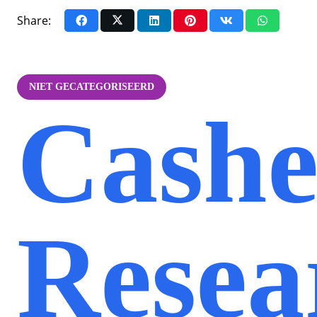
Share:
NIET GECATEGORISEERD
Cash
Resea