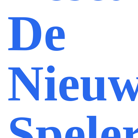
De
Nieu
Spele