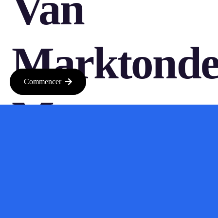
Van
Marktonde
Commencer
Met
Cashew
Het lijkt erop dat Cashew Research de manier waarop we naar