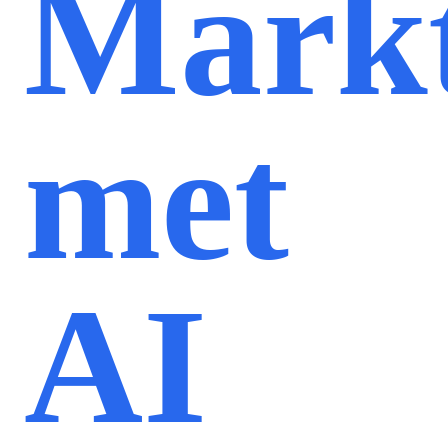
Markt
met
AI