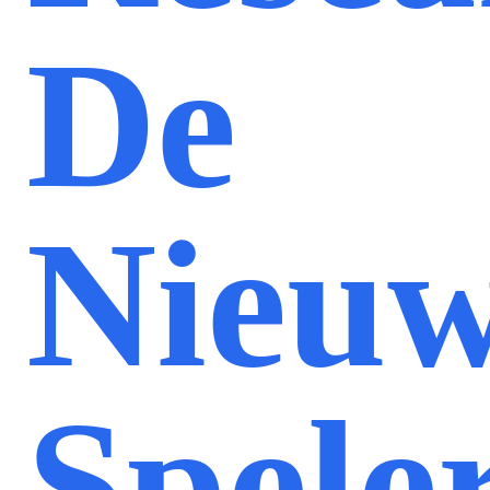
De
Nieu
Spele