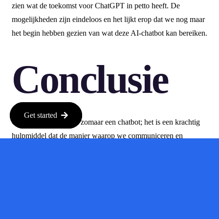
zien wat de toekomst voor ChatGPT in petto heeft. De
mogelijkheden zijn eindeloos en het lijkt erop dat we nog maar
het begin hebben gezien van wat deze AI-chatbot kan bereiken.
Conclusie
Get started
ChatGPT is meer dan zomaar een chatbot; het is een krachtig
hulpmiddel dat de manier waarop we communiceren en
werken kan veranderen. Of je nu een student bent die hulp
nodig heeft bij je huiswerk of een professional die snel
informatie wil, ChatGPT biedt een innovatieve oplossing die je
niet wilt missen.
Bron:
techcrunch.com