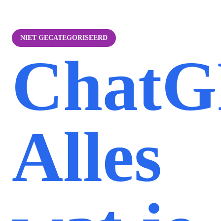
NIET GECATEGORISEERD
ChatG
Alles