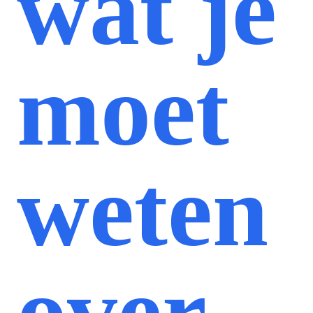
wat je
moet
weten
over