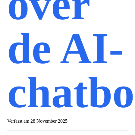
over
de AI-
chatbo
Verfasst am
28 November 2025