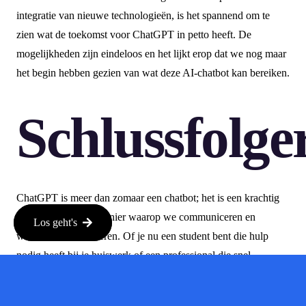
integratie van nieuwe technologieën, is het spannend om te
zien wat de toekomst voor ChatGPT in petto heeft. De
mogelijkheden zijn eindeloos en het lijkt erop dat we nog maar
het begin hebben gezien van wat deze AI-chatbot kan bereiken.
Schlussfolge
ChatGPT is meer dan zomaar een chatbot; het is een krachtig
hulpmiddel dat de manier waarop we communiceren en
Los geht's
werken kan veranderen. Of je nu een student bent die hulp
nodig heeft bij je huiswerk of een professional die snel
informatie wil, ChatGPT biedt een innovatieve oplossing die je
niet wilt missen.