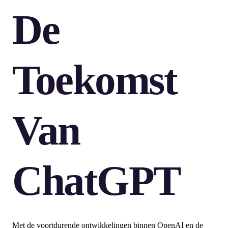
De
Toekomst
Van
ChatGPT
Met de voortdurende ontwikkelingen binnen OpenAI en de