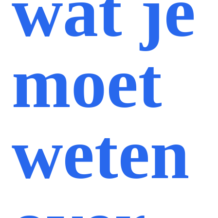
wat je
moet
weten