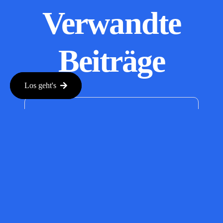
Verwandte
Beiträge
Los geht's
Rippling’s
AI Spend
Console: A