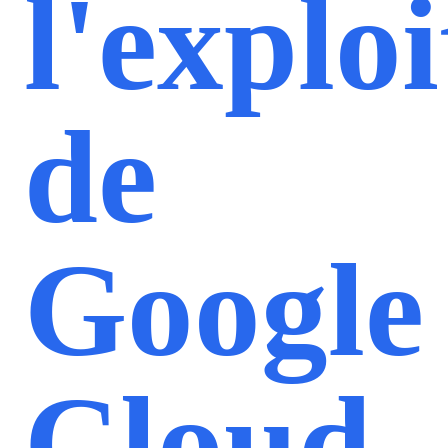
l'explo
de
Google
Cloud