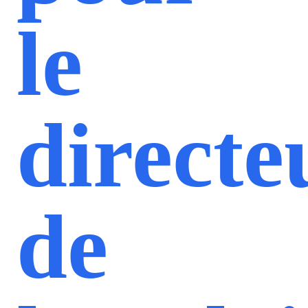
le
directe
de