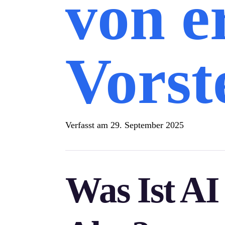
von e
Vorst
Verfasst am
29. September 2025
Was Ist AI