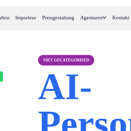
aften
Importeur
Preisgestaltung
Agenturen
Kontakt
NIET GECATEGORISED
AI-
Perso