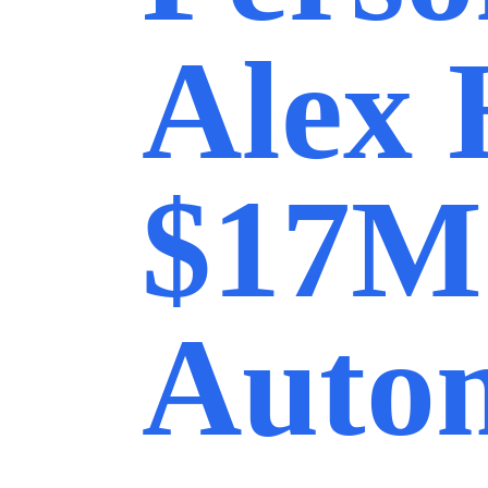
Alex 
$17M 
Autom