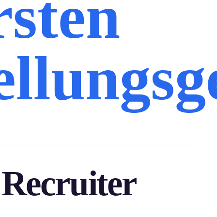
rsten
ellungs
 Recruiter