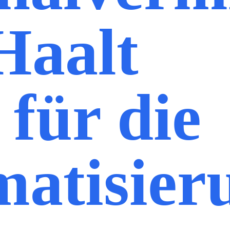
Haalt
für die
atisier