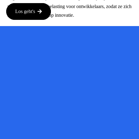
verminderen van de belasting voor ontwikkelaars, zodat ze zich
Los geht's
meer kunnen richten op innovatie.
Schlussfolg
De wereld van softwareontwikkeling verandert snel, en met
investeringen zoals die van Momentic, is het duidelijk dat
automatisering en AI een steeds grotere rol gaan spelen. Deze
ontwikkelingen kunnen niet alleen de efficiëntie verbeteren,
maar ook de kwaliteit van softwareproducten verhogen. Het is
een spannende tijd voor ontwikkelaars en
technologiebedrijven!
Bron:
techcrunch.de