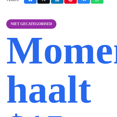
NIET GECATEGORISED
Momen
haalt