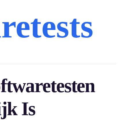
retests
twaretesten
jk Is