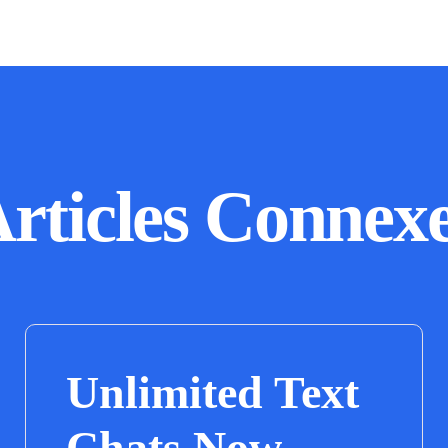
rticles Connex
Unlimited Text
Chats Now