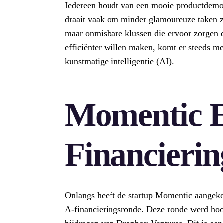
Iedereen houdt van een mooie productdemo
draait vaak om minder glamoureuze taken zo
maar onmisbare klussen die ervoor zorgen d
efficiënter willen maken, komt er steeds m
kunstmatige intelligentie (AI).
Momentic 
Financierin
Onlangs heeft de startup Momentic aangeko
A-financieringsronde. Deze ronde werd hoof
bijdragen van Dropbox Ventures. Dit is een 