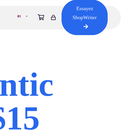
Essayez
ShopWriter
tic
$15