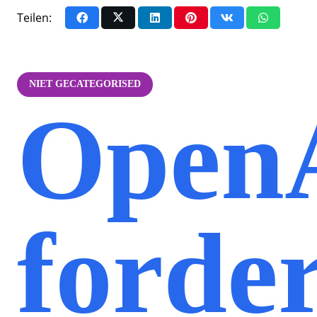
Teilen:
NIET GECATEGORISED
Open
forde