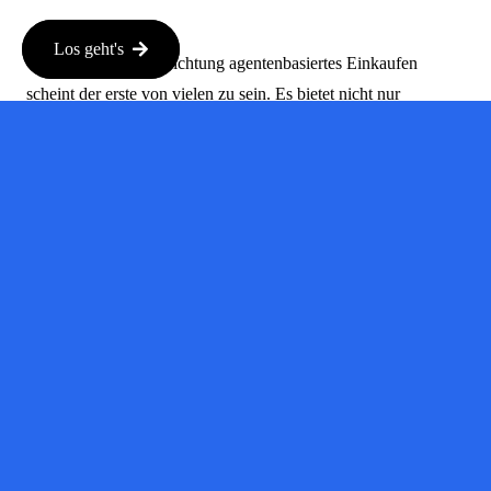
Los geht's
OpenAIs Schritt in Richtung agentenbasiertes Einkaufen
scheint der erste von vielen zu sein. Es bietet nicht nur
Komfort, sondern kann auch die Art und Weise verändern, wie
Produkte empfohlen und entdeckt werden. Durch die
Integration von Chat und Shopping können Verbraucher
personalisiertere Erlebnisse erwarten. Wie wäre es zum
Beispiel mit Empfehlungen, die auf den Vorlieben basieren, die
Sie im Chat mitteilen? Dies eröffnet Türen zu einem
intuitiveren Einkaufserlebnis.
Wat kunnen
we