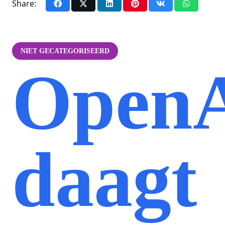
Share:
NIET GECATEGORISEERD
Open
daagt