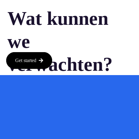
Wat kunnen
we
verwachten?
Get started
De toekomst ziet er veelbelovend uit voor deze nieuwe manier
van winkelen. Met de toevoeging van meer verkopers en de
mogelijkheid om direct in de chat te kopen, kan de online
winkelervaring nog soepeler worden. Het is interessant om te
zien hoe deze ontwikkeling ook andere platforms zal
beïnvloeden. Zullen ze volgen in de voetsporen van OpenAI,