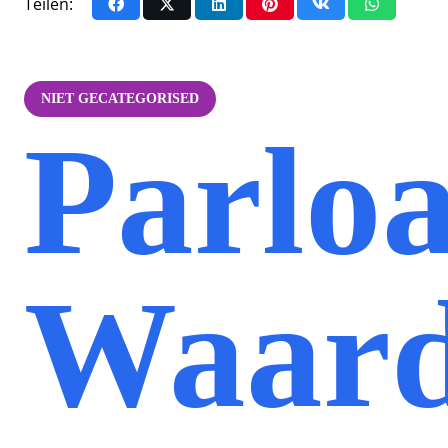
Teilen:
NIET GECATEGORISED
Parloa
Waard