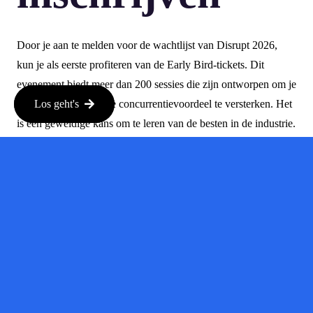
Door je aan te melden voor de wachtlijst van Disrupt 2026,
kun je als eerste profiteren van de Early Bird-tickets. Dit
evenement biedt meer dan 200 sessies die zijn ontworpen om je
te helpen groeien en je concurrentievoordeel te versterken. Het
Los geht's
is een geweldige kans om te leren van de besten in de industrie.
Schlussfolg
Parloa laat zien wat er mogelijk is met de juiste strategie en
investeringen. De drievoudige waardevermeerdering in zo’n
korte tijd is inspirerend voor andere startups. Als je zelf
betrokken bent bij de techwereld, is het belangrijk om deze