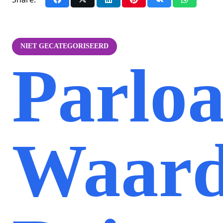
NIET GECATEGORISEERD
Parloa
Waard