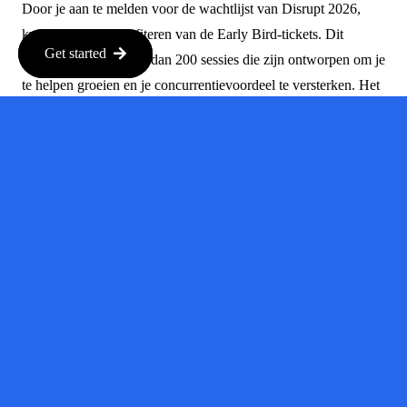
Door je aan te melden voor de wachtlijst van Disrupt 2026,
kun je als eerste profiteren van de Early Bird-tickets. Dit
Get started
evenement biedt meer dan 200 sessies die zijn ontworpen om je
te helpen groeien en je concurrentievoordeel te versterken. Het
is een geweldige kans om te leren van de besten in de industrie.
Conclusie
Parloa laat zien wat er mogelijk is met de juiste strategie en
investeringen. De drievoudige waardevermeerdering in zo’n
korte tijd is inspirerend voor andere startups. Als je zelf
betrokken bent bij de techwereld, is het belangrijk om deze
ontwikkelingen in de gaten te houden en te leren van het
succes van anderen.