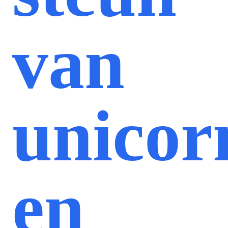
van
unicor
en