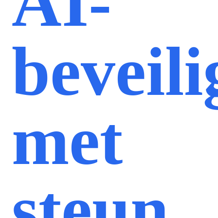
AI-
beveili
met
steun