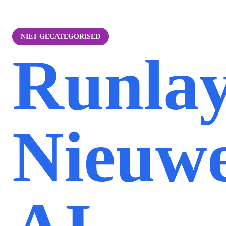
NIET GECATEGORISED
Runlay
Nieuw