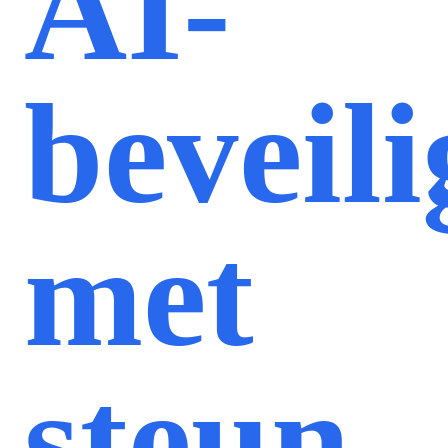
AI-
beveil
met
steun