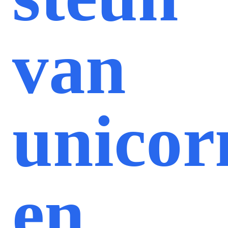
van
unicor
en