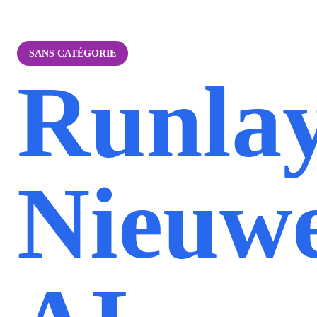
SANS CATÉGORIE
Runlay
Nieuw