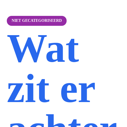
NIET GECATEGORISEERD
Wat
zit er