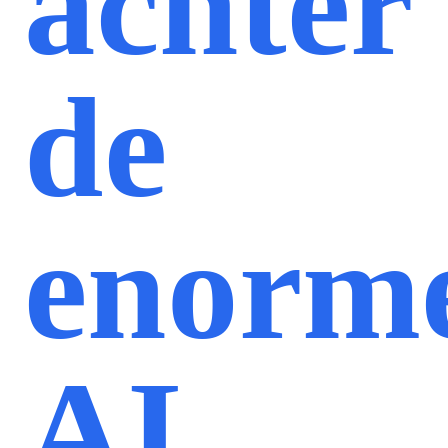
achter
de
enorm
AI