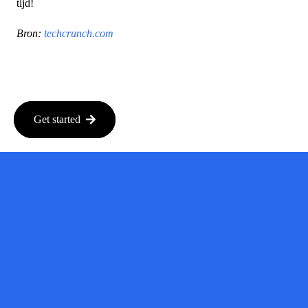
tijd!
Bron:
techcrunch.com
Get started