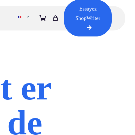
Essayez
ShopWriter
t er
 de