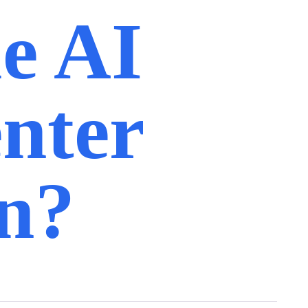
e AI
nter
n?