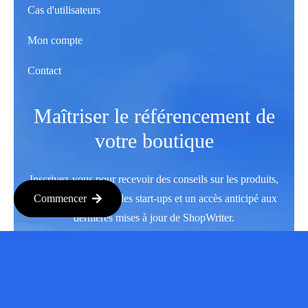
Cas d'utilisateurs
Mon compte
Contact
Maîtriser le référencement de
votre boutique
Inscrivez-vous pour recevoir des conseils sur les produits,
des informations sur les start-ups et un accès anticipé aux
Commencer
dernières mises à jour de ShopWriter.
S'abonner