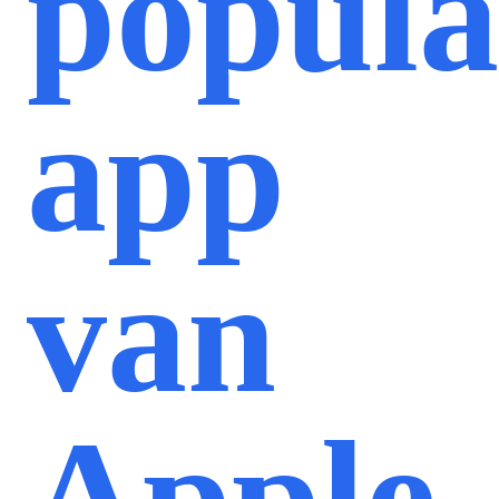
popula
app
van
Apple