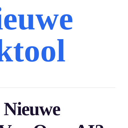
ieuwe
ktool
e Nieuwe