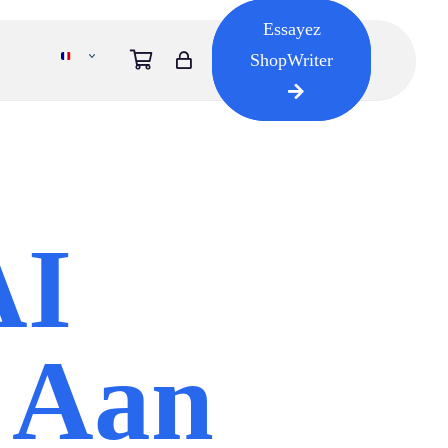
Essayez
ShopWriter
AI
 Aan