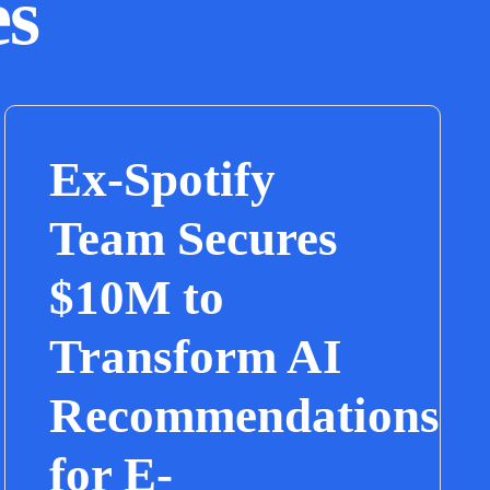
es
Ex-Spotify
Team Secures
$10M to
Transform AI
Recommendations
for E-