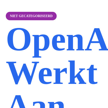
NIET GECATEGORISEERD
OpenA
Werkt
Aan